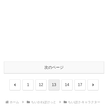
次のページ
前
次
1
12
13
14
17
へ
へ
ホーム
ちいかわぽけっと
ちいぽけ-キャラクター