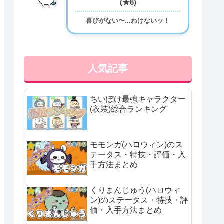
(★6)
喜びがない〜...わけないッ！
人気記事
ちいぽけ最強キャラクター
(衣装)総合ランキング
モモンガ(ハロウィン)のス
テータス・特技・評価・入
手方法まとめ
くりまんじゅう(ハロウィ
ン)のステータス・特技・評
価・入手方法まとめ