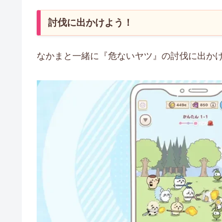
討伐に出かけよう！
なかまと一緒に『危ないヤツ』の討伐に出か