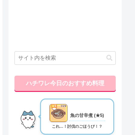
ハチワレ今日のおすすめ料理
魚の甘辛煮 (★5)
これ...！討伐のごほうび！？