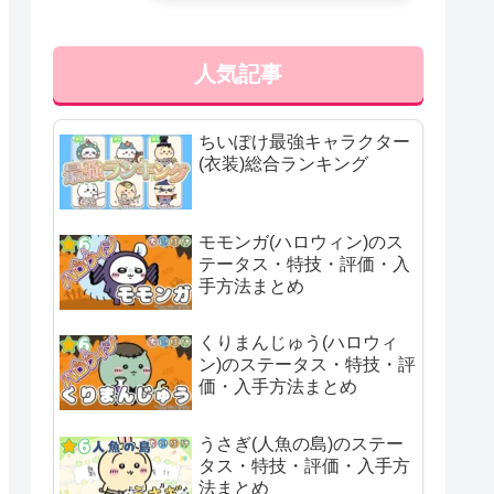
人気記事
ちいぽけ最強キャラクター
(衣装)総合ランキング
モモンガ(ハロウィン)のス
テータス・特技・評価・入
手方法まとめ
くりまんじゅう(ハロウィ
ン)のステータス・特技・評
価・入手方法まとめ
うさぎ(人魚の島)のステー
タス・特技・評価・入手方
法まとめ