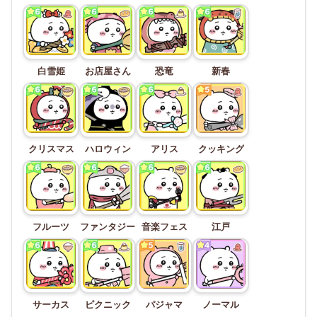
白雪姫
お店屋さん
恐竜
新春
クリスマス
ハロウィン
アリス
クッキング
フルーツ
ファンタジー
音楽フェス
江戸
サーカス
ピクニック
パジャマ
ノーマル