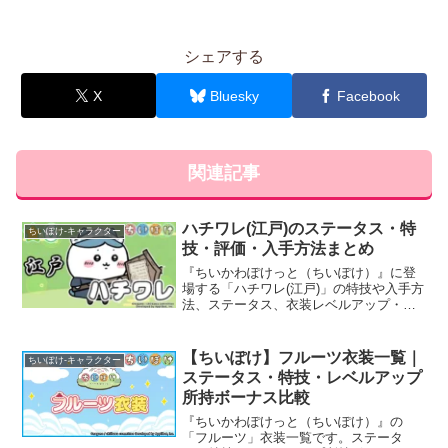
シェアする
X
Bluesky
Facebook
関連記事
ハチワレ(江戸)のステータス・特
ちいぽけ-キャラクター
技・評価・入手方法まとめ
『ちいかわぽけっと（ちいぽけ）』に登
場する「ハチワレ(江戸)」の特技や入手方
法、ステータス、衣装レベルアップ・ラ
ンクアップ時のボーナスなど、育成に役
立つ基本情報と評価を詳しく掲載してい
ます。
【ちいぽけ】フルーツ衣装一覧｜
ちいぽけ-キャラクター
ステータス・特技・レベルアップ
所持ボーナス比較
『ちいかわぽけっと（ちいぽけ）』の
「フルーツ」衣装一覧です。ステータ