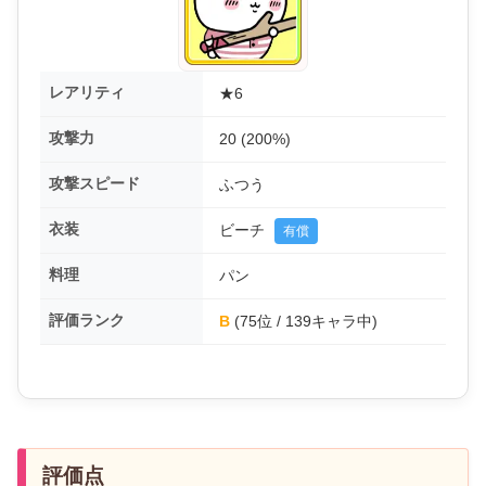
レアリティ
★6
攻撃力
20 (200%)
攻撃スピード
ふつう
衣装
ビーチ
有償
料理
パン
評価ランク
B
(75位 / 139キャラ中)
評価点