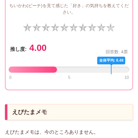
ちいかわ(ビーチ)を見て感じた「好き」の気持ちを教えてくだ
さい。
1
2
3
4
5
6
7
8
9
10
4.00
推し度:
回答数:
4
票
全体平均: 8.48
0
5
10
えびたまメモ
えびたまメモは、今のところありません。