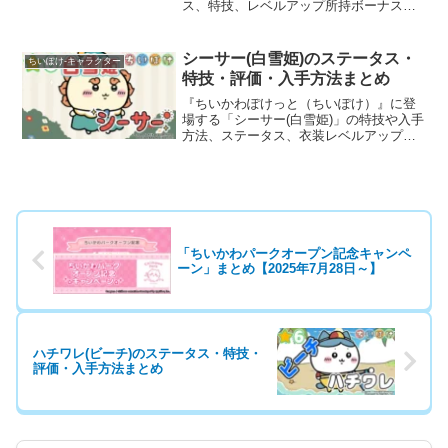
ス、特技、レベルアップ所持ボーナスを
見やすく比較掲載。フルーツ衣装の性能
や育成・編成の参考にご活用ください。
シーサー(白雪姫)のステータス・
ちいぽけ-キャラクター
特技・評価・入手方法まとめ
『ちいかわぽけっと（ちいぽけ）』に登
場する「シーサー(白雪姫)」の特技や入手
方法、ステータス、衣装レベルアップ・
ランクアップ時のボーナスなど、育成に
役立つ基本情報と評価を詳しく掲載して
います。
「ちいかわパークオープン記念キャンペ
ーン」まとめ【2025年7月28日～】
ハチワレ(ビーチ)のステータス・特技・
評価・入手方法まとめ