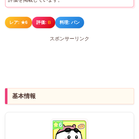
レア: ★6
評価:
B
料理: パン
スポンサーリンク
基本情報