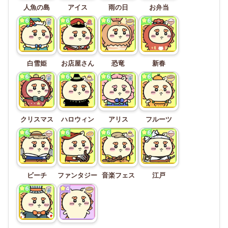
人魚の島
アイス
雨の日
お弁当
白雪姫
お店屋さん
恐竜
新春
クリスマス
ハロウィン
アリス
フルーツ
ビーチ
ファンタジー
音楽フェス
江戸