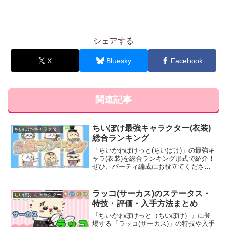
シェアする
X
Bluesky
Facebook
関連記事
ちいぽけ最強キャラクター(衣装)
ちいぽけ-キャラクター
総合ランキング
「ちいかわぽけっと(ちいぽけ)」の最強キ
ャラ(衣装)を総合ランキング形式で紹介！
ぜひ、パーティ編成にお役立てくださ
い。あのキャラクター(衣装)の順位が何位
か探してみてください。
ラッコ(サーカス)のステータス・
ちいぽけ-キャラクター
特技・評価・入手方法まとめ
『ちいかわぽけっと（ちいぽけ）』に登
場する「ラッコ(サーカス)」の特技や入手