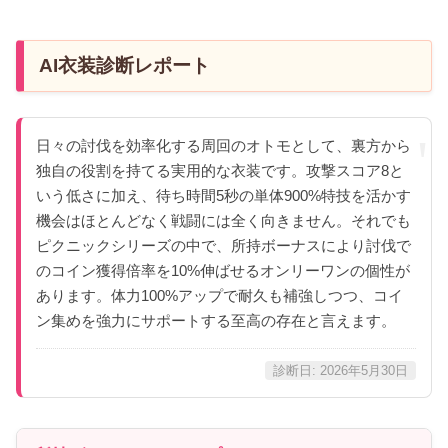
AI衣装診断レポート
日々の討伐を効率化する周回のオトモとして、裏方から
独自の役割を持てる実用的な衣装です。攻撃スコア8と
いう低さに加え、待ち時間5秒の単体900%特技を活かす
機会はほとんどなく戦闘には全く向きません。それでも
ピクニックシリーズの中で、所持ボーナスにより討伐で
のコイン獲得倍率を10%伸ばせるオンリーワンの個性が
あります。体力100%アップで耐久も補強しつつ、コイ
ン集めを強力にサポートする至高の存在と言えます。
診断日: 2026年5月30日