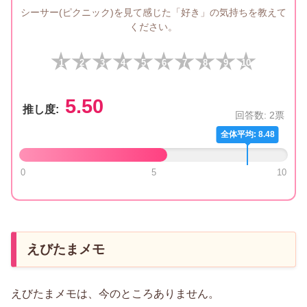
シーサー(ピクニック)を見て感じた「好き」の気持ちを教えて
ください。
1
2
3
4
5
6
7
8
9
10
5.50
推し度:
回答数:
2
票
全体平均: 8.48
0
5
10
えびたまメモ
えびたまメモは、今のところありません。