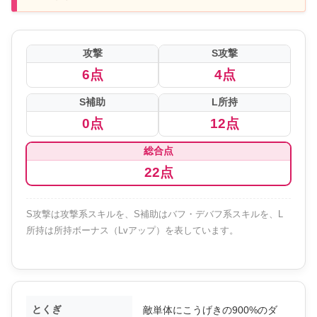
攻撃
S攻撃
6点
4点
S補助
L所持
0点
12点
総合点
22点
S攻撃は攻撃系スキルを、S補助はバフ・デバフ系スキルを、L
所持は所持ボーナス（Lvアップ）を表しています。
とくぎ
敵単体にこうげきの900%のダ