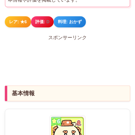
レア: ★6
評価:
D
料理: おかず
スポンサーリンク
基本情報