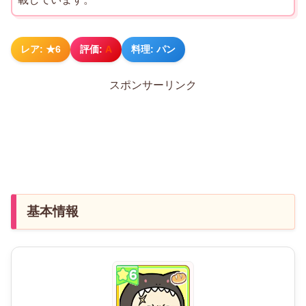
レア: ★6
評価:
A
料理: パン
スポンサーリンク
基本情報