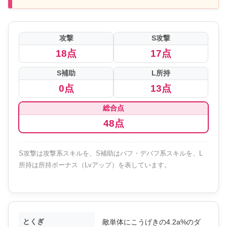
攻撃
S攻撃
18点
17点
S補助
L所持
0点
13点
総合点
48点
S攻撃は攻撃系スキルを、S補助はバフ・デバフ系スキルを、L
所持は所持ボーナス（Lvアップ）を表しています。
とくぎ
敵単体にこうげきの4.2a%のダ