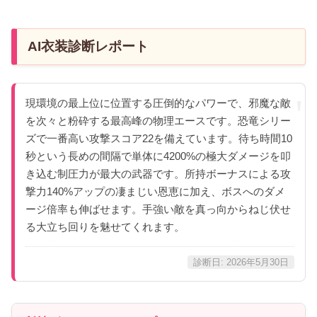
AI衣装診断レポート
現環境の最上位に位置する圧倒的なパワーで、邪魔な敵
を次々と粉砕する最高峰の物理エースです。恐竜シリー
ズで一番高い攻撃スコア22を備えています。待ち時間10
秒という長めの間隔で単体に4200%の極大ダメージを叩
き込む制圧力が最大の武器です。所持ボーナスによる攻
撃力140%アップの凄まじい恩恵に加え、ボスへのダメ
ージ倍率も伸ばせます。手強い敵を真っ向からねじ伏せ
る大立ち回りを魅せてくれます。
診断日: 2026年5月30日