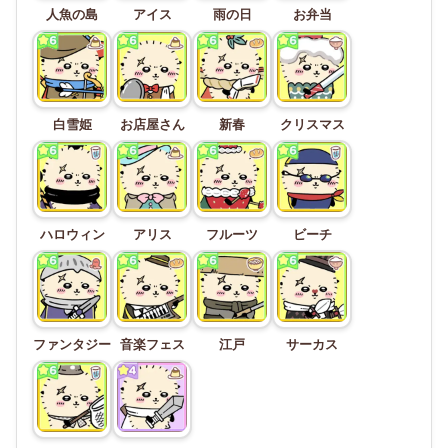
人魚の島
アイス
雨の日
お弁当
白雪姫
お店屋さん
新春
クリスマス
ハロウィン
アリス
フルーツ
ビーチ
ファンタジー
音楽フェス
江戸
サーカス