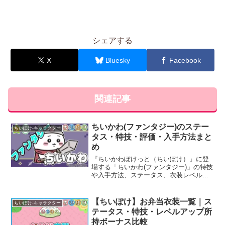
シェアする
X
Bluesky
Facebook
関連記事
ちいかわ(ファンタジー)のステー
ちいぽけ-キャラクター
タス・特技・評価・入手方法まと
め
『ちいかわぽけっと（ちいぽけ）』に登
場する「ちいかわ(ファンタジー)」の特技
や入手方法、ステータス、衣装レベルア
ップ・ランクアップ時のボーナスなど、
育成に役立つ基本情報と評価を詳しく掲
載しています。
【ちいぽけ】お弁当衣装一覧｜ス
ちいぽけ-キャラクター
テータス・特技・レベルアップ所
持ボーナス比較