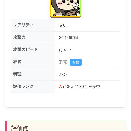
レアリティ
★6
攻撃力
26 (260%)
攻撃スピード
はやい
衣装
恐竜
有償
料理
パン
評価ランク
A
(43位 / 139キャラ中)
評価点