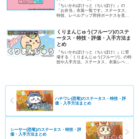
『ちいかわぽけっと（ちいぽけ）』の
「お弁当」衣装一覧です。ステータス、
特技、レベルアップ所持ボーナスを見や
すく比較掲載。お弁当衣装の性能や育
成・編成の参考にご活用ください。
くりまんじゅう(フルーツ)のステ
ちいぽけ-キャラクター
ータス・特技・評価・入手方法ま
とめ
『ちいかわぽけっと（ちいぽけ）』に登
場する「くりまんじゅう(フルーツ)」の特
技や入手方法、ステータス、衣装レベル
アップ・ランクアップ時のボーナスな
ど、育成に役立つ基本情報と評価を詳し
く掲載しています。
ハチワレ(恐竜)のステータス・特技・評
価・入手方法まとめ
シーサー(恐竜)のステータス・特技・評
価・入手方法まとめ