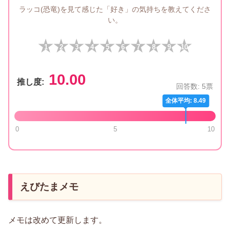
ラッコ(恐竜)を見て感じた「好き」の気持ちを教えてくださ
い。
1
2
3
4
5
6
7
8
9
10
10.00
推し度:
回答数:
5
票
全体平均: 8.49
0
5
10
えびたまメモ
メモは改めて更新します。