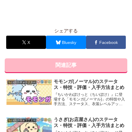
シェアする
X
Bluesky
Facebook
関連記事
モモンガ(ノーマル)のステータ
ちいぽけ-キャラクター
ス・特技・評価・入手方法まとめ
『ちいかわぽけっと（ちいぽけ）』に登
場する「モモンガ(ノーマル)」の特技や入
手方法、ステータス、衣装レベルアッ
プ・ランクアップ時のボーナスなど、育
成に役立つ基本情報と評価を詳しく掲載
しています。
うさぎ(お店屋さん)のステータ
ちいぽけ-キャラクター
ス・特技・評価・入手方法まとめ