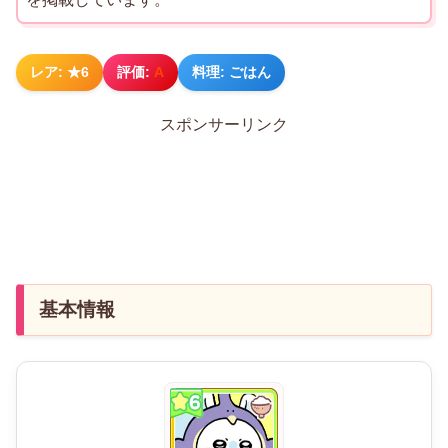
レア: ★6
評価:
A
料理: ごはん
スポンサーリンク
基本情報