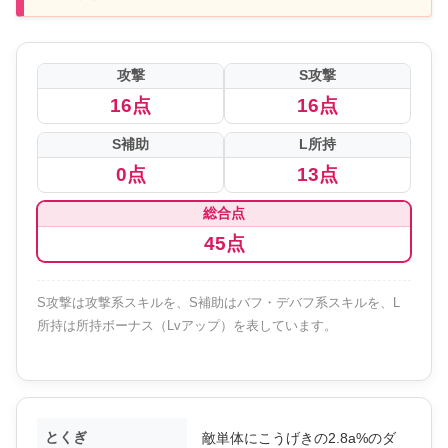
攻撃
S攻撃
16点
16点
S補助
L所持
0点
13点
総合点
45点
S攻撃は攻撃系スキルを、S補助はバフ・デバフ系スキルを、L
所持は所持ボーナス（Lvアップ）を表しています。
とくぎ
敵単体にこうげきの2.8a%のダ