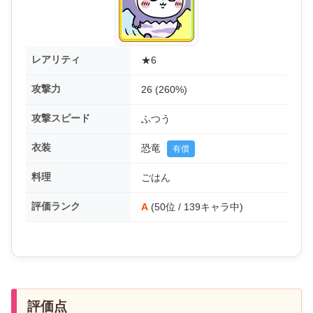
レアリティ
★6
攻撃力
26 (260%)
攻撃スピード
ふつう
衣装
恐竜
有償
料理
ごはん
評価ランク
A
(50位 / 139キャラ中)
評価点