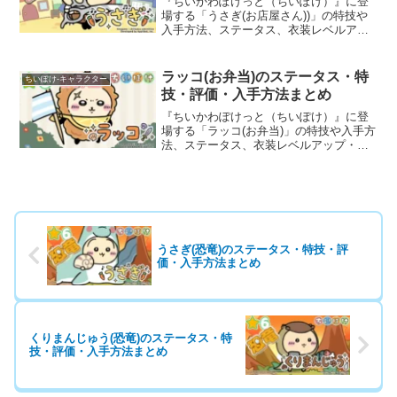
『ちいかわぽけっと（ちいぽけ）』に登
場する「うさぎ(お店屋さん))」の特技や
入手方法、ステータス、衣装レベルアッ
プ・ランクアップ時のボーナスなど、育
成に役立つ基本情報と評価を詳しく掲載
しています。
ラッコ(お弁当)のステータス・特
ちいぽけ-キャラクター
技・評価・入手方法まとめ
『ちいかわぽけっと（ちいぽけ）』に登
場する「ラッコ(お弁当)」の特技や入手方
法、ステータス、衣装レベルアップ・ラ
ンクアップ時のボーナスなど、育成に役
立つ基本情報と評価を詳しく掲載してい
ます。
うさぎ(恐竜)のステータス・特技・評
価・入手方法まとめ
くりまんじゅう(恐竜)のステータス・特
技・評価・入手方法まとめ