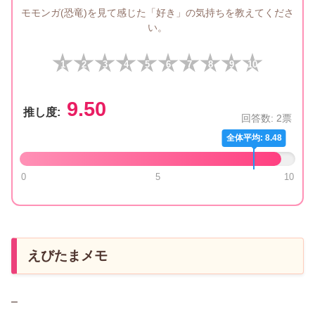
モモンガ(恐竜)を見て感じた「好き」の気持ちを教えてくださ
い。
1
2
3
4
5
6
7
8
9
10
9.50
推し度:
回答数:
2
票
全体平均: 8.48
0
5
10
えびたまメモ
–