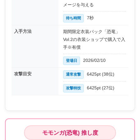
メージを与える
7秒
待ち時間
入手方法
期間限定衣装パック「恐竜」
Vol.2の衣装ショップで購入で入
手※有償
2026/02/10
登場日
攻撃目安
6425pt (38位)
通常攻撃
6425pt (27位)
攻撃特技
モモンガ(恐竜) 推し度