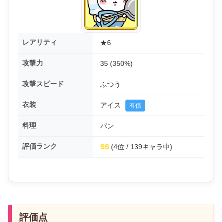
レアリティ
★6
攻撃力
35 (350%)
攻撃スピード
ふつう
衣装
アイス
有償
料理
パン
評価ランク
SS
(4位 / 139キャラ中)
評価点