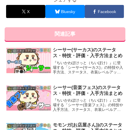
X
Bluesky
Facebook
関連記事
シーサー(サーカス)のステータ
ちいぽけ-キャラクター
ス・特技・評価・入手方法まとめ
『ちいかわぽけっと（ちいぽけ）』に登
場する「シーサー(サーカス)」の特技や入
手方法、ステータス、衣装レベルアッ
プ・ランクアップ時のボーナスなど、育
成に役立つ基本情報と評価を詳しく掲載
しています。
シーサー(音楽フェス)のステータ
ちいぽけ-キャラクター
ス・特技・評価・入手方法まとめ
『ちいかわぽけっと（ちいぽけ）』に登
場する「シーサー(音楽フェス)」の特技や
入手方法、ステータス、衣装レベルアッ
プ・ランクアップ時のボーナスなど、育
成に役立つ基本情報と評価を詳しく掲載
しています。
モモンガ(お店屋さん))のステータ
ちいぽけ-キャラクター