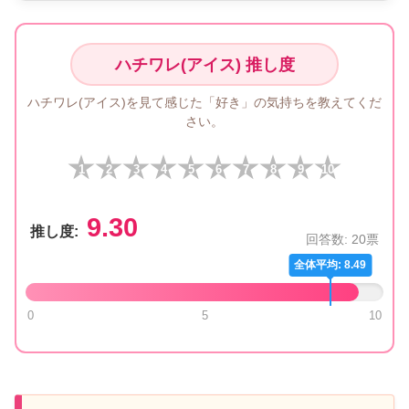
ハチワレ(アイス) 推し度
ハチワレ(アイス)を見て感じた「好き」の気持ちを教えてくだ
さい。
1
2
3
4
5
6
7
8
9
10
9.30
推し度:
回答数:
20
票
全体平均: 8.49
0
5
10