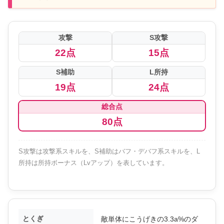
攻撃
S攻撃
22点
15点
S補助
L所持
19点
24点
総合点
80点
S攻撃は攻撃系スキルを、S補助はバフ・デバフ系スキルを、L
所持は所持ボーナス（Lvアップ）を表しています。
とくぎ
敵単体にこうげきの3.3a%のダ