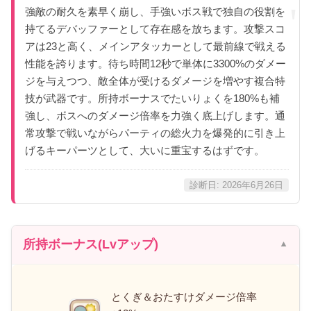
強敵の耐久を素早く崩し、手強いボス戦で独自の役割を
持てるデバッファーとして存在感を放ちます。攻撃スコ
アは23と高く、メインアタッカーとして最前線で戦える
性能を誇ります。待ち時間12秒で単体に3300%のダメー
ジを与えつつ、敵全体が受けるダメージを増やす複合特
技が武器です。所持ボーナスでたいりょくを180%も補
強し、ボスへのダメージ倍率を力強く底上げします。通
常攻撃で戦いながらパーティの総火力を爆発的に引き上
げるキーパーツとして、大いに重宝するはずです。
診断日: 2026年6月26日
所持ボーナス(Lvアップ)
とくぎ＆おたすけダメージ倍率