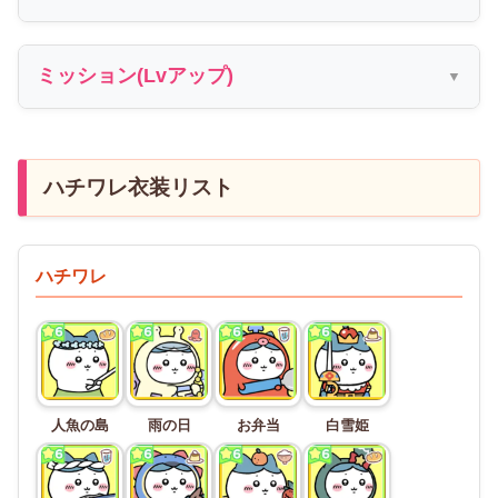
ミッション(Lvアップ)
ハチワレ衣装リスト
ハチワレ
人魚の島
雨の日
お弁当
白雪姫