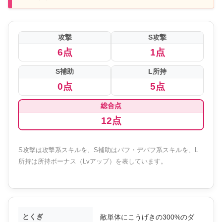
攻撃
S攻撃
6点
1点
S補助
L所持
0点
5点
総合点
12点
S攻撃は攻撃系スキルを、S補助はバフ・デバフ系スキルを、L
所持は所持ボーナス（Lvアップ）を表しています。
とくぎ
敵単体にこうげきの300%のダ