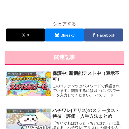
シェアする
X
Bluesky
Facebook
関連記事
保護中: 新機能テスト中（表示不
ちいぽけ-キャラクター
可）
このコンテンツはパスワードで保護され
ています。閲覧するには以下にパスワー
ドを入力してください。 パスワード:
ハチワレ(アリス)のステータス・
ちいぽけ-キャラクター
特技・評価・入手方法まとめ
『ちいかわぽけっと（ちいぽけ）』に登
場する「ハチワレ(アリス)」の特技や入手