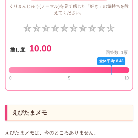
くりまんじゅう(ノーマル)を見て感じた「好き」の気持ちを教
えてください。
1
2
3
4
5
6
7
8
9
10
10.00
推し度:
回答数:
1
票
全体平均: 8.48
0
5
10
えびたまメモ
えびたまメモは、今のところありません。