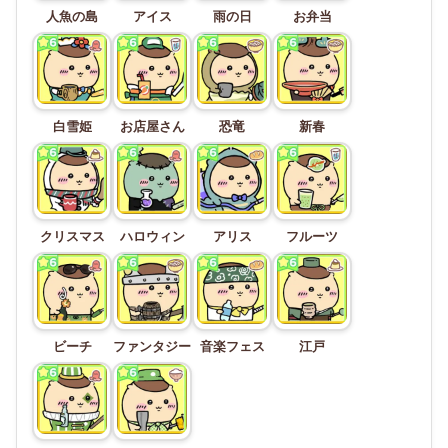
人魚の島
アイス
雨の日
お弁当
白雪姫
お店屋さん
恐竜
新春
クリスマス
ハロウィン
アリス
フルーツ
ビーチ
ファンタジー
音楽フェス
江戸