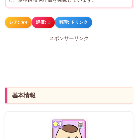
レア: ★4
評価:
D
料理: ドリンク
スポンサーリンク
基本情報