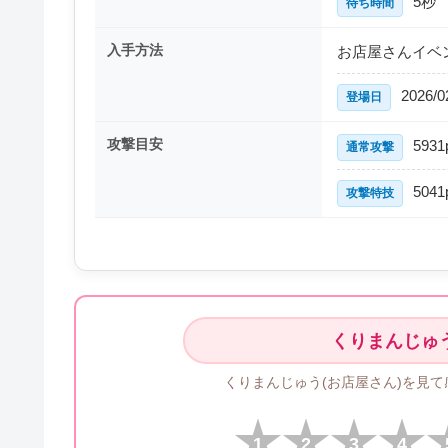
5秒
待ち時間
入手方法
お店屋さんイベン
2026/0
登場日
攻撃目安
5931
通常攻撃
5041
攻撃特技
くりまんじゅう
くりまんじゅう(お店屋さん)を見
1
2
3
4