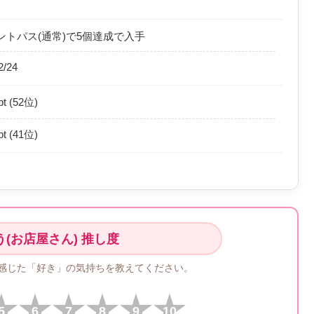
トパス(通常)で5個達成で入手
2/24
pt (52位)
pt (41位)
(お店屋さん) 推し度
て感じた「好き」の気持ちを教えてください。
5
6
7
8
9
10