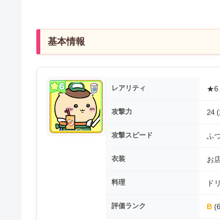
基本情報
レアリティ
★6
攻撃力
24 
攻撃スピード
ふ
衣装
お
料理
ド
評価ランク
B
(