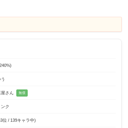
(240%)
つう
店屋さん
無償
リンク
63位 / 139キャラ中)