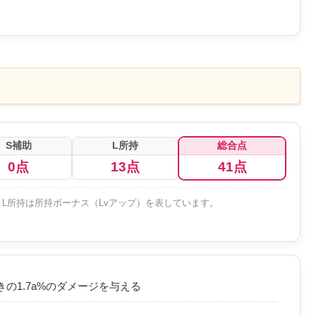
S補助
L所持
総合点
0点
13点
41点
L所持は所持ボーナス（Lvアップ）を表しています。
の1.7a%のダメージを与える