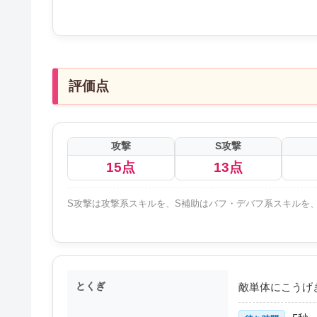
評価点
攻撃
S攻撃
15点
13点
S攻撃は攻撃系スキルを、S補助はバフ・デバフ系スキルを、
とくぎ
敵単体にこうげき