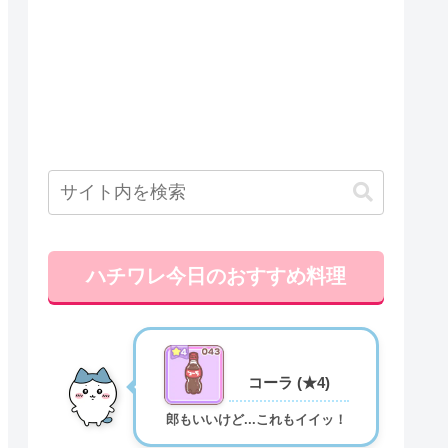
ハチワレ今日のおすすめ料理
コーラ (★4)
郎もいいけど...これもイイッ！