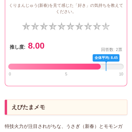
くりまんじゅう(新春)を見て感じた「好き」の気持ちを教えて
ください。
1
2
3
4
5
6
7
8
9
10
8.00
推し度:
回答数:
2
票
全体平均: 8.45
0
5
10
えびたまメモ
特技火力が注目されがちな、うさぎ（新春）とモモンガ