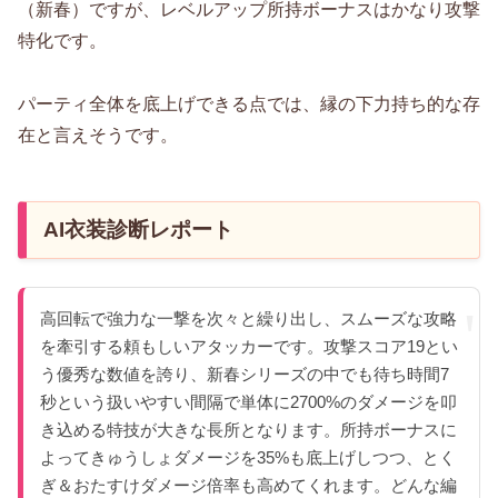
（新春）ですが、レベルアップ所持ボーナスはかなり攻撃
特化です。
パーティ全体を底上げできる点では、縁の下力持ち的な存
在と言えそうです。
AI衣装診断レポート
高回転で強力な一撃を次々と繰り出し、スムーズな攻略
を牽引する頼もしいアタッカーです。攻撃スコア19とい
う優秀な数値を誇り、新春シリーズの中でも待ち時間7
秒という扱いやすい間隔で単体に2700%のダメージを叩
き込める特技が大きな長所となります。所持ボーナスに
よってきゅうしょダメージを35%も底上げしつつ、とく
ぎ＆おたすけダメージ倍率も高めてくれます。どんな編