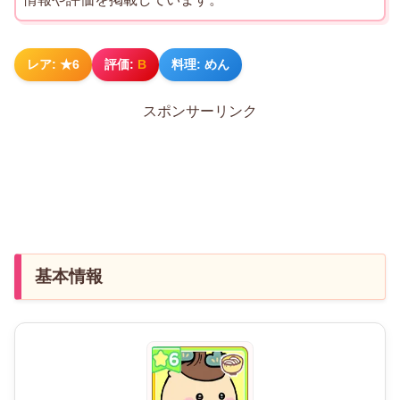
レア: ★6
評価:
B
料理: めん
スポンサーリンク
基本情報