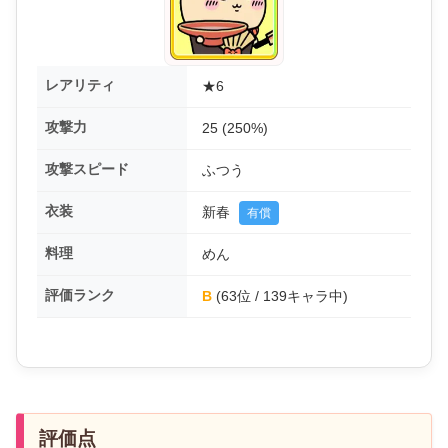
レアリティ
★6
攻撃力
25 (250%)
攻撃スピード
ふつう
衣装
新春
有償
料理
めん
評価ランク
B
(63位 / 139キャラ中)
評価点