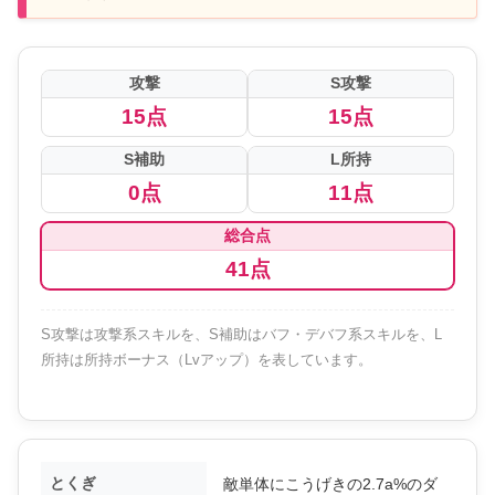
攻撃
S攻撃
15点
15点
S補助
L所持
0点
11点
総合点
41点
S攻撃は攻撃系スキルを、S補助はバフ・デバフ系スキルを、L
所持は所持ボーナス（Lvアップ）を表しています。
とくぎ
敵単体にこうげきの2.7a%のダ