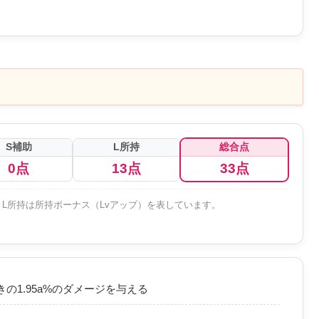
S補助
L所持
総合点
0点
13点
33点
L所持は所持ボーナス（Lvアップ）を表しています。
の1.95a%のダメージを与える