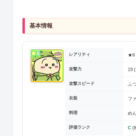
基本情報
レアリティ
★6
攻撃力
19 
攻撃スピード
ふ
衣装
フ
料理
め
評価ランク
C
(