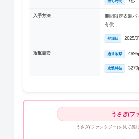
7秒
待ち時間
入手方法
期間限定衣装パッ
有償
2025/0
登場日
攻撃目安
4695
通常攻撃
3270
攻撃特技
うさぎ(フ
うさぎ(ファンタジー)を見て感