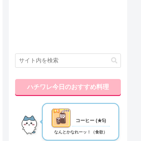
ハチワレ今日のおすすめ料理
コーヒー (★5)
なんとかなれーッ！（食欲）