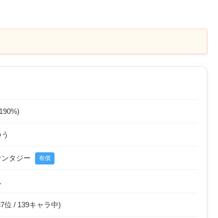
(190%)
つう
ァンタジー
有償
ん
87位 / 139キャラ中)