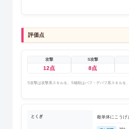
評価点
攻撃
S攻撃
12点
8点
S攻撃は攻撃系スキルを、S補助はバフ・デバフ系スキルを、
とくぎ
敵単体にこうげき