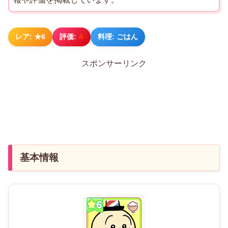
レア: ★6
評価:
A
料理: ごはん
スポンサーリンク
基本情報