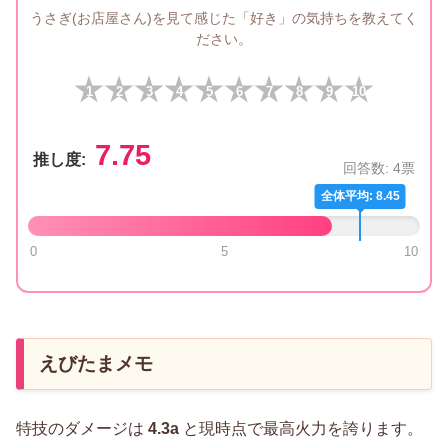
うさぎ(お店屋さん)を見て感じた「好き」の気持ちを教えてく
ださい。
1
2
3
4
5
6
7
8
9
10
7.75
推し度:
回答数:
4
票
全体平均: 8.45
0
5
10
えびたまメモ
特技のダメージは
4.3a
と現時点で最高火力を誇ります。