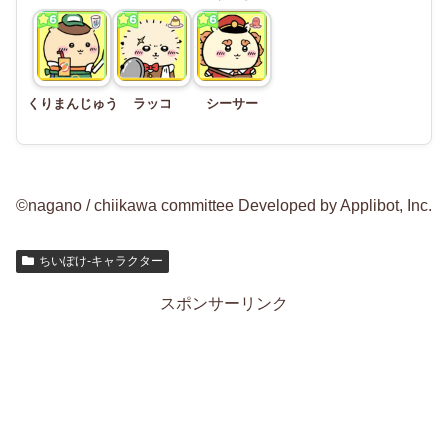
くりまんじゅう
ラッコ
シーサー
©nagano / chiikawa committee Developed by Applibot, Inc.
ちいぽけ-キャラクター
スポンサーリンク