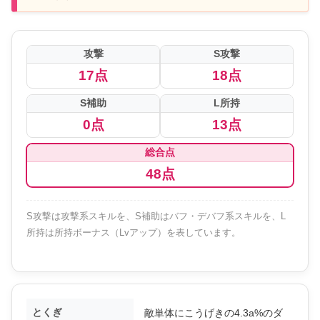
攻撃
S攻撃
17点
18点
S補助
L所持
0点
13点
総合点
48点
S攻撃は攻撃系スキルを、S補助はバフ・デバフ系スキルを、L
所持は所持ボーナス（Lvアップ）を表しています。
とくぎ
敵単体にこうげきの4.3a%のダ