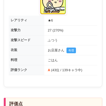
レアリティ
★6
攻撃力
27 (270%)
攻撃スピード
ふつう
衣装
お店屋さん
有償
料理
ごはん
評価ランク
A
(43位 / 139キャラ中)
評価点