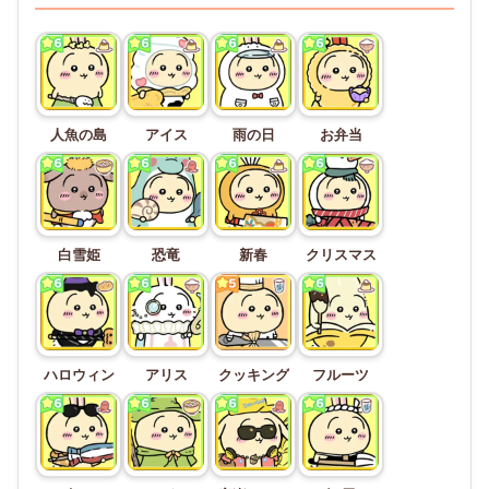
人魚の島
アイス
雨の日
お弁当
白雪姫
恐竜
新春
クリスマス
ハロウィン
アリス
クッキング
フルーツ