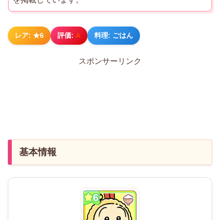
レア: ★6
評価:
A
料理: ごはん
スポンサーリンク
基本情報