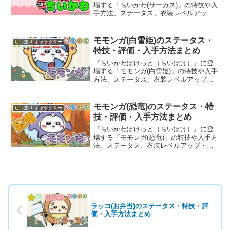
場する「ちいかわ(サーカス)」の特技や入
手方法、ステータス、衣装レベルアッ
プ・ランクアップ時のボーナスなど、育
成に役立つ基本情報と評価を詳しく掲載
しています。
モモンガ(白雪姫)のステータス・
ちいぽけ-キャラクター
特技・評価・入手方法まとめ
『ちいかわぽけっと（ちいぽけ）』に登
場する「モモンガ(白雪姫)」の特技や入手
方法、ステータス、衣装レベルアップ・
ランクアップ時のボーナスなど、育成に
役立つ基本情報と評価を詳しく掲載して
います。
モモンガ(恐竜)のステータス・特
ちいぽけ-キャラクター
技・評価・入手方法まとめ
『ちいかわぽけっと（ちいぽけ）』に登
場する「モモンガ(恐竜)」の特技や入手方
法、ステータス、衣装レベルアップ・ラ
ンクアップ時のボーナスなど、育成に役
立つ基本情報と評価を詳しく掲載してい
ます。
ラッコ(お弁当)のステータス・特技・評
価・入手方法まとめ