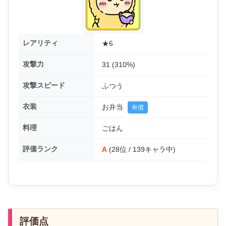
レアリティ
★6
攻撃力
31 (310%)
攻撃スピード
ふつう
衣装
お弁当
有償
料理
ごはん
評価ランク
A
(28位 / 139キャラ中)
評価点