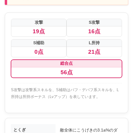
攻撃
S攻撃
19点
16点
S補助
L所持
0点
21点
総合点
56点
S攻撃は攻撃系スキルを、S補助はバフ・デバフ系スキルを、L
所持は所持ボーナス（Lvアップ）を表しています。
とくぎ
敵全体にこうげきの3.1a%のダ