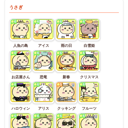
うさぎ
人魚の島
アイス
雨の日
白雪姫
お店屋さん
恐竜
新春
クリスマス
ハロウィン
アリス
クッキング
フルーツ