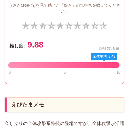
うさぎ(お弁当)を見て感じた「好き」の気持ちを教えてくださ
い。
1
2
3
4
5
6
7
8
9
10
9.88
推し度:
回答数:
8
票
全体平均: 8.48
0
5
10
えびたまメモ
久しぶりの全体攻撃系特技の登場ですが、全体攻撃が活躍