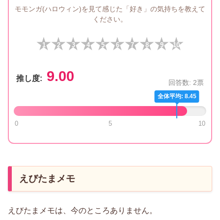
モモンガ(ハロウィン)を見て感じた「好き」の気持ちを教えて
ください。
1
2
3
4
5
6
7
8
9
10
9.00
推し度:
回答数:
2
票
全体平均: 8.45
0
5
10
えびたまメモ
えびたまメモは、今のところありません。