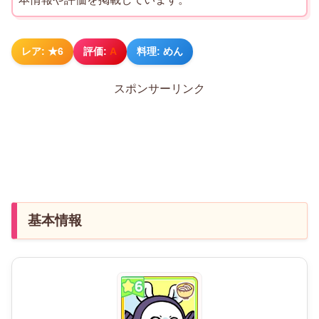
レア: ★6
評価:
A
料理: めん
スポンサーリンク
基本情報