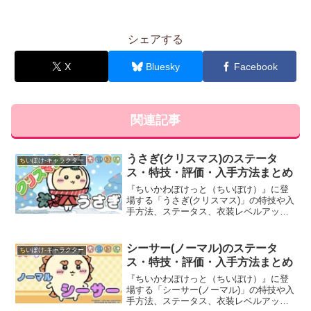
シェアする
X
Bluesky
Facebook
関連記事
うさぎ(クリスマス)のステータ
ちいぽけ-キャラクター
ス・特技・評価・入手方法まとめ
『ちいかわぽけっと（ちいぽけ）』に登
場する「うさぎ(クリスマス)」の特技や入
手方法、ステータス、衣装レベルアッ
プ・ランクアップ時のボーナスなど、育
成に役立つ基本情報と評価を詳しく掲載
しています。
シーサー(ノーマル)のステータ
ちいぽけ-キャラクター
ス・特技・評価・入手方法まとめ
『ちいかわぽけっと（ちいぽけ）』に登
場する「シーサー(ノーマル)」の特技や入
手方法、ステータス、衣装レベルアッ