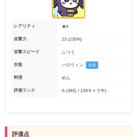
レアリティ
★6
攻撃力
23 (230%)
攻撃スピード
ふつう
衣装
ハロウィン
有償
料理
めん
評価ランク
A
(38位 / 139キャラ中)
評価点