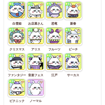
白雪姫
お店屋さん
恐竜
新春
クリスマス
アリス
フルーツ
ビーチ
ファンタジー
音楽フェス
江戸
サーカス
ピクニック
ノーマル