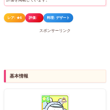
レア: ★6
評価:
S
料理: デザート
スポンサーリンク
基本情報