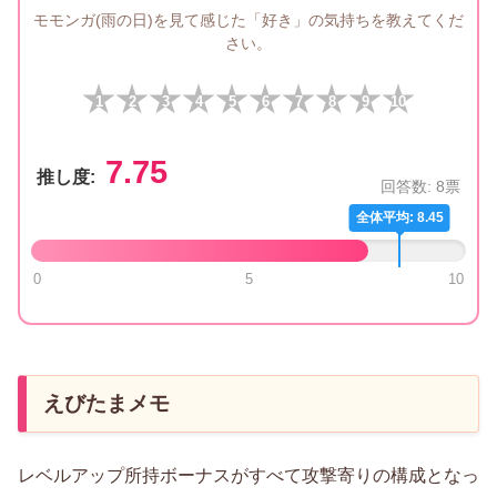
モモンガ(雨の日)を見て感じた「好き」の気持ちを教えてくだ
さい。
1
2
3
4
5
6
7
8
9
10
7.75
推し度:
回答数:
8
票
全体平均: 8.45
0
5
10
えびたまメモ
レベルアップ所持ボーナスがすべて攻撃寄りの構成となっ