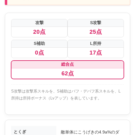
攻撃
S攻撃
20点
25点
S補助
L所持
0点
17点
総合点
62点
S攻撃は攻撃系スキルを、S補助はバフ・デバフ系スキルを、L
所持は所持ボーナス（Lvアップ）を表しています。
とくぎ
敵単体にこうげきの4.9a%のダ