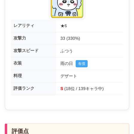
レアリティ
★6
攻撃力
33 (330%)
攻撃スピード
ふつう
衣装
雨の日
有償
料理
デザート
評価ランク
S
(18位 / 139キャラ中)
評価点