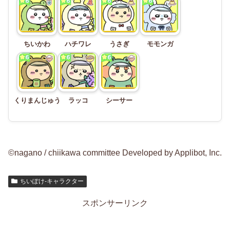
ちいかわ
ハチワレ
うさぎ
モモンガ
くりまんじゅう
ラッコ
シーサー
©nagano / chiikawa committee Developed by Applibot, Inc.
ちいぽけ-キャラクター
スポンサーリンク