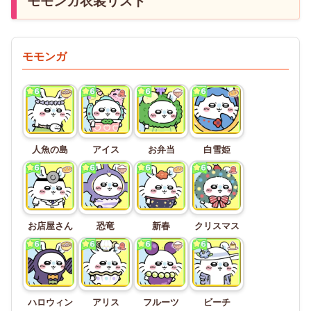
モモンガ衣装リスト
モモンガ
人魚の島
アイス
お弁当
白雪姫
お店屋さん
恐竜
新春
クリスマス
ハロウィン
アリス
フルーツ
ビーチ